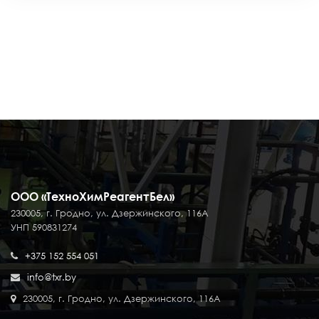
ООО «ТехноХимРеагентБел»
230005, г. Гродно, ул. Дзержинского, 116А
УНП 590831274
+375 152 554 051
info@txr.by
230005, г. Гродно, ул. Дзержинского, 116А