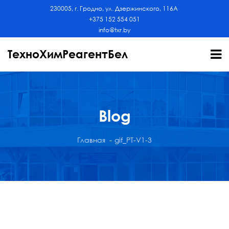
230005, г. Гродно, ул. Дзержинского, 116А
+375 152 554 051
info@txr.by
ТехноХимРеагентБел
Blog
Главная
gif_PT-V1-3