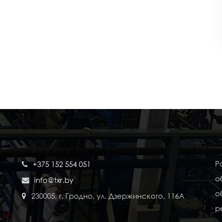
Р
+375 152 554 051
о
info@txr.by
о
230005, г. Гродно, ул. Дзержинского, 116А
р