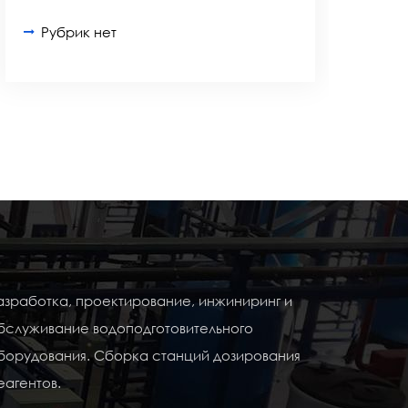
Рубрик нет
азработка, проектирование, инжиниринг и
бслуживание водоподготовительного
борудования. Сборка станций дозирования
еагентов.