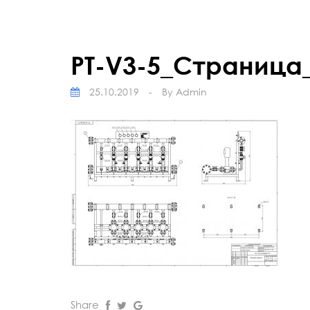
PT-V3-5_Страница
25.10.2019
-
By
Admin
Share