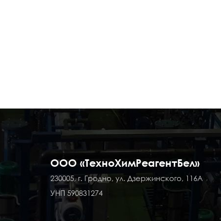
ООО «ТехноХимРеагентБел»
230005, г. Гродно, ул. Дзержинского, 116А
УНП 590831274