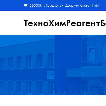
230005, г. Гродно, ул. Дзержинского, 116А
ТехноХимРеагентБ