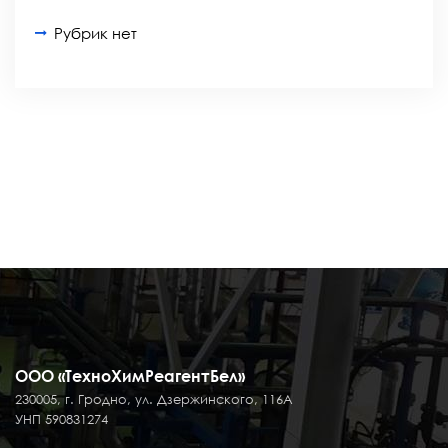
Рубрик нет
ООО «ТехноХимРеагентБел»
230005, г. Гродно, ул. Дзержинского, 116А
УНП 590831274