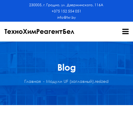
230005, г. Гродно, ул. Дзержинского, 116А
+375 152 554 051
info@txr.by
ТехноХимРеагентБел
Blog
Главная
Модули UF (заглавный).resized