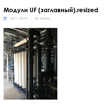
Модули UF (заглавный).resized
20.11.2019
-
By
Admin