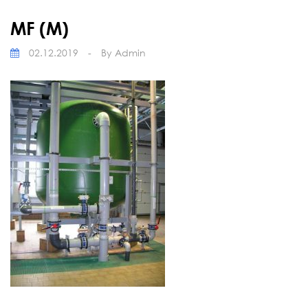
MF (M)
02.12.2019
-
By
Admin