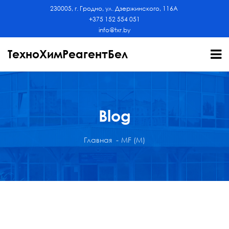
230005, г. Гродно, ул. Дзержинского, 116А
+375 152 554 051
info@txr.by
ТехноХимРеагентБел
Blog
Главная
MF (M)