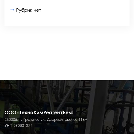
Рубрик нет
ООО «ТехноХимРеагентБел»
230005, г. Гродно, ул. Дзержинского, 116А
УНП 590831274