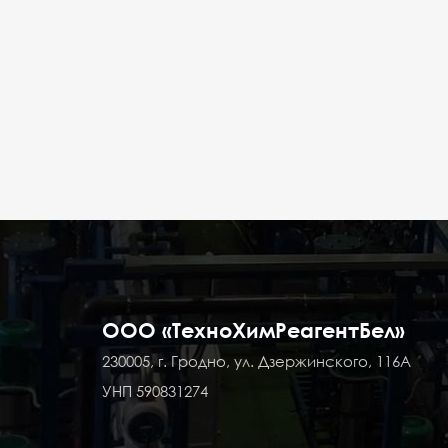
ООО «ТехноХимРеагентБел»
230005, г. Гродно, ул. Дзержинского, 116А
УНП 590831274