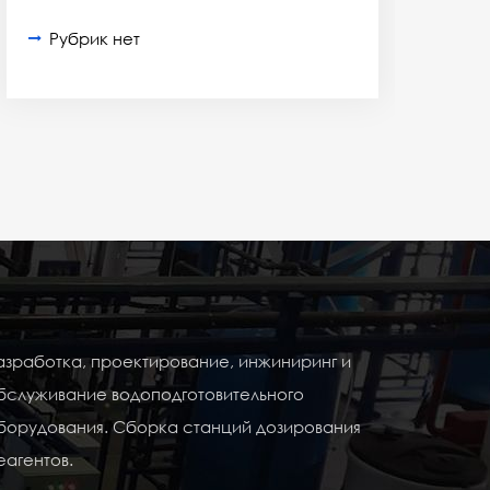
Рубрик нет
азработка, проектирование, инжиниринг и
бслуживание водоподготовительного
борудования. Сборка станций дозирования
еагентов.