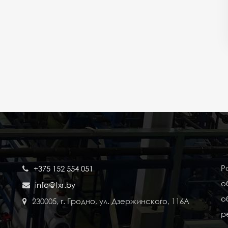
Р
+375 152 554 051
о
info@txr.by
о
230005, г. Гродно, ул. Дзержинского, 116А
р