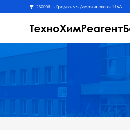
230005, г. Гродно, ул. Дзержинского, 116А
ТехноХимРеагентБ