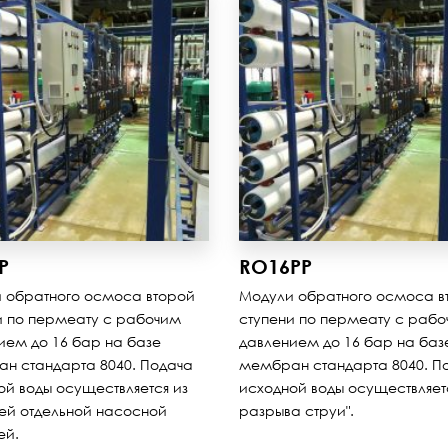
P
RO16PP
 обратного осмоса второй
Модули обратного осмоса в
и по пермеату с рабочим
ступени по пермеату с раб
ием до 16 бар на базе
давлением до 16 бар на баз
н стандарта 8040. Подача
мембран стандарта 8040. П
ой воды осуществляется из
исходной воды осуществляетс
ей отдельной насосной
разрыва струи".
ей.