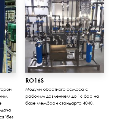
RO16S
торой
Модули обратного осмоса с
очим
рабочим давлением до 16 бар на
е
базе мембран стандарта 4040.
одача
я "без