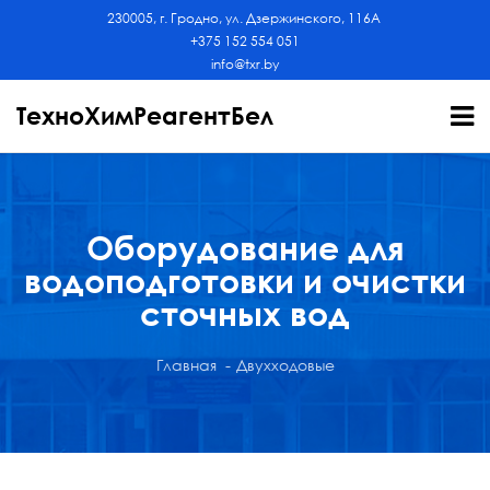
230005, г. Гродно, ул. Дзержинского, 116А
+375 152 554 051
info@txr.by
ТехноХимРеагентБел
Оборудование для
водоподготовки и очистки
сточных вод
Главная
Двухходовые