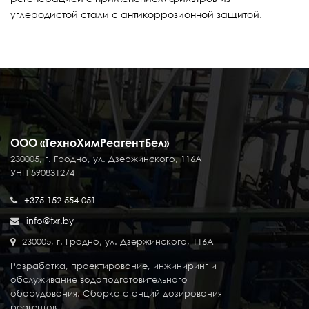
углеродистой стали с антикоррозионной защитой.
ООО «ТехноХимРеагентБел»
230005, г. Гродно, ул. Дзержинского, 116А
УНП 590831274
+375 152 554 051
info@txr.by
230005, г. Гродно, ул. Дзержинского, 116А
Разработка, проектирование, инжиниринг и
обслуживание водоподготовительного
оборудования. Сборка станций дозирования
реагентов.