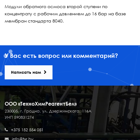
Модули обратного осмоса второй ступени по
концентрату с рабочим давлением до 16 бар на базе
мембран стандарта 8040.
У Вас есть вопрос или комментарий?
Написать нам
ООО «ТехноХимРеагентБел»
230005, г. Гродно, ул. Дзержинского, 116А
УНП 590831274
+375 152 554 051
info@txr.by