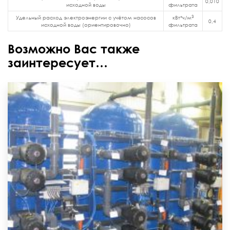
0,010
исходной воды
фильтрата
3
Удельный расход электроэнергии с учётом насосов
кВт*ч/м
0,4
исходной воды (ориентировочно)
фильтрата
Возможно Вас также
заинтересует…