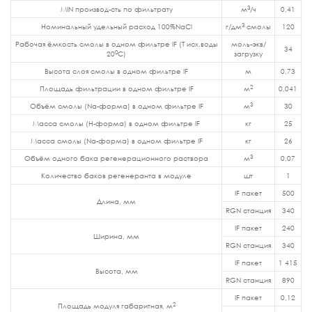
3
MIN производ-сть по фильтрату
м
/ч
0,41
3
Номинальный удельный расход 100%NaCl
г/дм
смолы
120
Рабочая ёмкость смолы в одном фильтре IF (Т исх.воды
моль-экв/
34
0
20
С)
загрузку
Высота слоя смолы в одном фильтре IF
м
0,73
2
Площадь фильтрации в одном фильтре IF
м
0,041
3
Объём смолы (Na-форма) в одном фильтре IF
м
30
Масса смолы (H-форма) в одном фильтре IF
кг
25
Масса смолы (Na-форма) в одном фильтре IF
кг
26
3
Объём одного бака регенерационного раствора
м
0,07
Количество баков регенеранта в модуле
шт
1
IF пакет
500
Длина, мм
RGN станция
340
IF пакет
240
Ширина, мм
RGN станция
340
IF пакет
1 415
Высота, мм
RGN станция
890
IF пакет
0,12
2
Площадь модуля габаритная, м