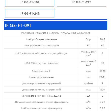
IF GS-F1-18T
IF GS-F1-21T
IF GS-F1-24T
IF GS-F1-09T
РАСХОДЫ, ГАБАРИТЫ, МАССЫ, ПРЕДЕЛЬНЫЕ ДАВЛЕНИЯ
MAX рабочее давление
бар
10,5
0
MAX рабочая температура
C
50
ммоль-экв/
MAX жёсткость общая во входящей воде
7
3
дм
ммоль-экв/
MAX TDS во входящей воде
10
3
дм
Код колонны IF
код
0948
Материал колонны
тип
FB/PL
Диаметр колонны внутренний
дюймы
9
Диаметр колонны внутренний
мм
229
Количество колонн IF в модуле
шт
2
3
Номинальная производ-сть по фильтрату
м
/ч
0,62
3
MAX производ-сть по фильтрату
м
/ч
0,82