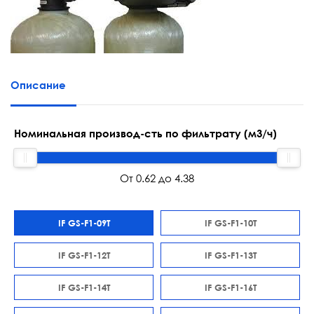
Описание
Номинальная производ-сть по фильтрату (м3/ч)
Oт 0.62 до 4.38
IF GS-F1-09T
IF GS-F1-10T
IF GS-F1-12T
IF GS-F1-13T
IF GS-F1-14T
IF GS-F1-16T