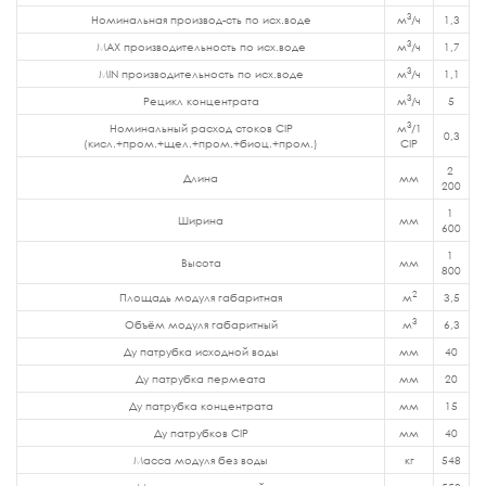
3
Номинальная производ-сть по исх.воде
м
/ч
1,3
3
MAX производительность по исх.воде
м
/ч
1,7
3
MIN производительность по исх.воде
м
/ч
1,1
3
Рецикл концентрата
м
/ч
5
3
Номинальный расход стоков CIP
м
/1
0,3
(кисл.+пром.+щел.+пром.+биоц.+пром.)
CIP
2 
Длина
мм
200
1 
Ширина
мм
600
1 
Высота
мм
800
2
Площадь модуля габаритная
м
3,5
3
Объём модуля габаритный
м
6,3
Ду патрубка исходной воды
мм
40
Ду патрубка пермеата
мм
20
Ду патрубка концентрата
мм
15
Ду патрубков CIP
мм
40
Масса модуля без воды
кг
548