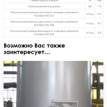
Масса модуля с водой
кг
558
Установленная мощность
кВт
7,5
Номинальный расход кислотного моющего реагента
кг/год
10,1
PuroTech RO 210
Номинальный расход щелочного моющего реагента
кг/год
10,1
PuroTech RO 280
Номинальный расход биоцидного моющего реагента
кг/год
0,3
PuroTech RO 325
Возможно Вас также
заинтересует…