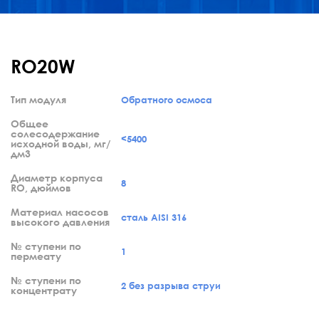
RO20W
Тип модуля
Обратного осмоса
Общее
солесодержание
<5400
исходной воды, мг/
дм3
Диаметр корпуса
8
RO, дюймов
Материал насосов
сталь AISI 316
высокого давления
№ ступени по
1
пермеату
№ ступени по
2 без разрыва струи
концентрату