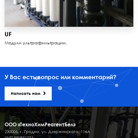
UF
Модули ультрафильтрации.
У Вас есть вопрос или комментарий?
Написать нам
ООО «ТехноХимРеагентБел»
230005, г. Гродно, ул. Дзержинского, 116А
УНП 590831274