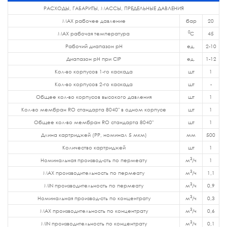
РАСХОДЫ, ГАБАРИТЫ, МАССЫ, ПРЕДЕЛЬНЫЕ ДАВЛЕНИЯ
MAX рабочее давление
бар
20
0
MAX рабочая температура
C
45
Рабочий диапазон pH
ед.
2-10
Диапазон pH при CIP
ед.
1-12
Кол-во корпусов 1-го каскада
шт
1
Кол-во корпусов 2-го каскада
шт
-
Общее кол-во корпусов высокого давления
шт
1
Кол-во мембран RO стандарта 8040" в одном корпусе
шт
1
Общее кол-во мембран RO стандарта 8040"
шт
1
Длина картриджей (PP, номинал 5 мкм)
мм
500
Количество картриджей
шт
1
3
Номинальная производ-сть по пермеату
м
/ч
1
3
MAX производительность по пермеату
м
/ч
1,1
3
MIN производительность по пермеату
м
/ч
0,9
3
Номинальная производ-сть по концентрату
м
/ч
0,3
3
MAX производительность по концентрату
м
/ч
0,6
3
MIN производительность по концентрату
м
/ч
0,1