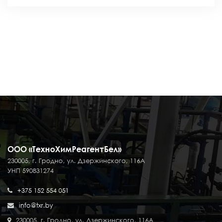
ООО «ТехноХимРеагентБел»
230005, г. Гродно, ул. Дзержинского, 116А
УНП 590831274
+375 152 554 051
info@txr.by
230005, г. Гродно, ул. Дзержинского, 116А