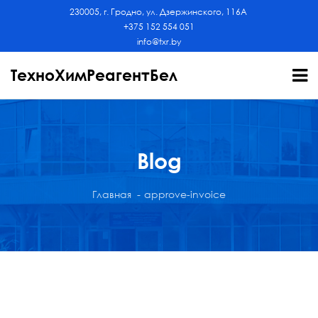
230005, г. Гродно, ул. Дзержинского, 116А
+375 152 554 051
info@txr.by
ТехноХимРеагентБел
Blog
Главная
approve-invoice