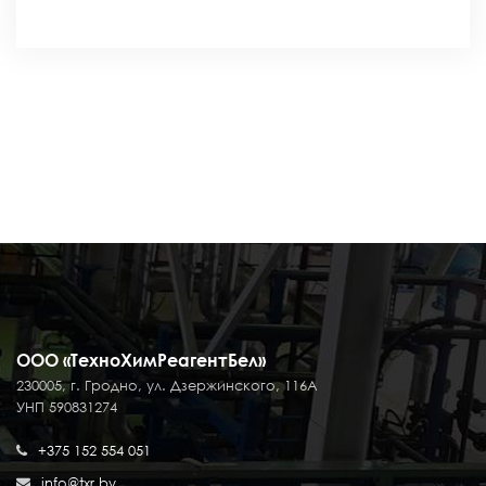
ООО «ТехноХимРеагентБел»
230005, г. Гродно, ул. Дзержинского, 116А
УНП 590831274
+375 152 554 051
info@txr.by